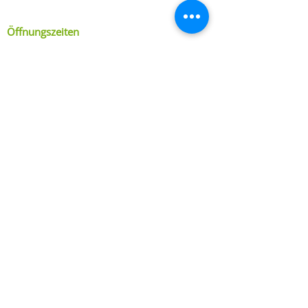
Öffnungszeiten
Montag bis Donnerstag
8:00 bis 16:30 Uhr
Freitag
8:00 bis 15:00 Uhr
Impressum
Datenschutzerklärung
© 2026 Heiko Bosch Systeme GmbH |
Alle Rechte vorbehalten.