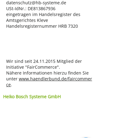
datenschutz@hb-systeme.de
USt-IdNr.: DE813867936
eingetragen im Handelsregister des
Amtsgerichtes Kleve
Handelsregisternummer HRB 7320
Wir sind seit 24.11.2015 Mitglied der
Initiative "FairCommerce".
Nähere Informationen hierzu finden Sie
unter
www.haendlerbund.de/faircommer
ce
.
Heiko Bosch Systeme GmbH
Verwaltung: Flöthweg 12
Büro/Produktion: Neue Str. 6b
46519 Alpen
T 0 28 02 /
800 8 700
F 0 28 02 /
800 8 720
info[at]hb-systeme.de